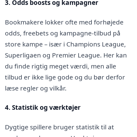
3. Odds boosts og kampagner
Bookmakere lokker ofte med forhøjede
odds, freebets og kampagne-tilbud på
store kampe – især i Champions League,
Superligaen og Premier League. Her kan
du finde rigtig meget værdi, men alle
tilbud er ikke lige gode og du bør derfor
læse regler og vilkår.
4. Statistik og værktøjer
Dygtige spillere bruger statistik til at