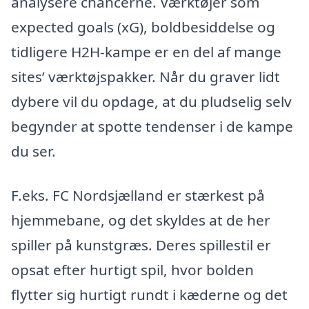
analysere chancerne. Værktøjer som
expected goals (xG), boldbesiddelse og
tidligere H2H-kampe er en del af mange
sites’ værktøjspakker. Når du graver lidt
dybere vil du opdage, at du pludselig selv
begynder at spotte tendenser i de kampe
du ser.
F.eks. FC Nordsjælland er stærkest på
hjemmebane, og det skyldes at de her
spiller på kunstgræs. Deres spillestil er
opsat efter hurtigt spil, hvor bolden
flytter sig hurtigt rundt i kæderne og det