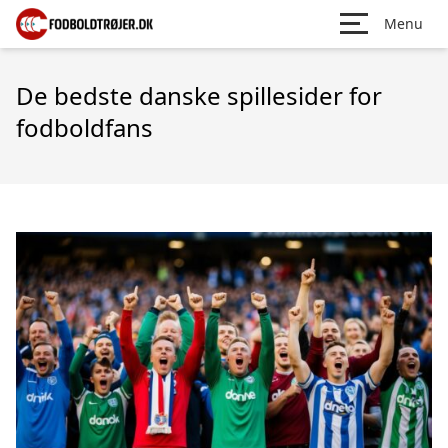
Menu
De bedste danske spillesider for
fodboldfans