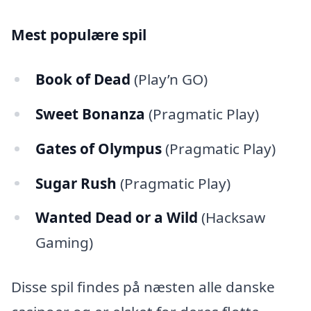
Mest populære spil
Book of Dead
(Play’n GO)
Sweet Bonanza
(Pragmatic Play)
Gates of Olympus
(Pragmatic Play)
Sugar Rush
(Pragmatic Play)
Wanted Dead or a Wild
(Hacksaw
Gaming)
Disse spil findes på næsten alle danske