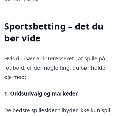
Sportsbetting – det du
bør vide
Hvis du især er interesseret i at spille på
fodbold, er der nogle ting, du bør holde
øje med:
1. Oddsudvalg og markeder
De bedste spillesider tilbyder ikke kun spil