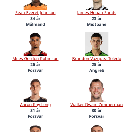
Sean Everet Johnson
James Hoban Sands
34 år
23 år
Målmand
Midtbane
Miles Gordon Robinson
Brandon Vázquez Toledo
26 år
25 år
Forsvar
Angreb
Aaron Ray Long
Walker Dwain Zimmerman
31 år
30 år
Forsvar
Forsvar