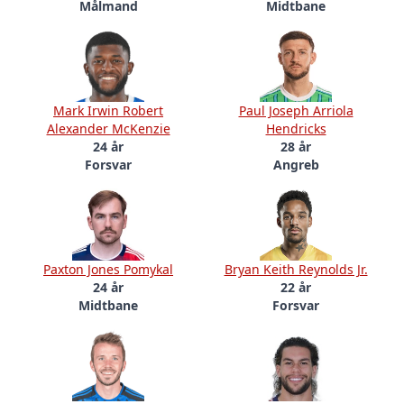
Målmand
Midtbane
Mark Irwin Robert
Paul Joseph Arriola
Alexander McKenzie
Hendricks
24 år
28 år
Forsvar
Angreb
Paxton Jones Pomykal
Bryan Keith Reynolds Jr.
24 år
22 år
Midtbane
Forsvar