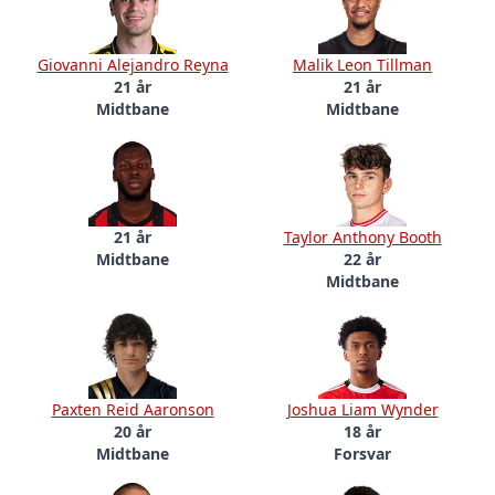
Giovanni Alejandro Reyna
Malik Leon Tillman
21 år
21 år
Midtbane
Midtbane
21 år
Taylor Anthony Booth
Midtbane
22 år
Midtbane
Paxten Reid Aaronson
Joshua Liam Wynder
20 år
18 år
Midtbane
Forsvar