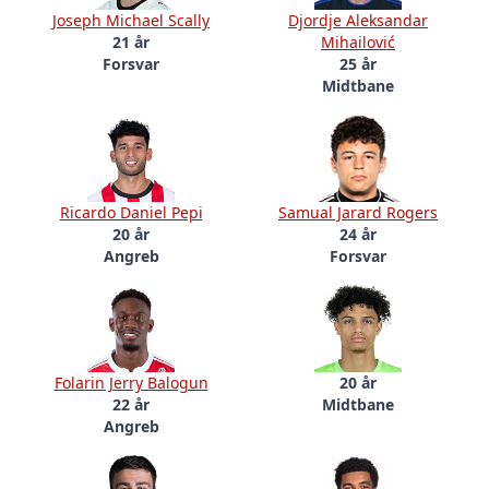
Joseph Michael Scally
Djordje Aleksandar
21 år
Mihailović
Forsvar
25 år
Midtbane
Ricardo Daniel Pepi
Samual Jarard Rogers
20 år
24 år
Angreb
Forsvar
Folarin Jerry Balogun
20 år
22 år
Midtbane
Angreb