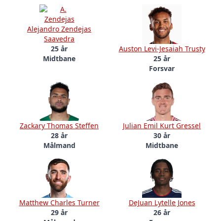
Alejandro Zendejas
Saavedra
25 år
Auston Levi-Jesaiah Trusty
Midtbane
25 år
Forsvar
Zackary Thomas Steffen
Julian Emil Kurt Gressel
28 år
30 år
Målmand
Midtbane
Matthew Charles Turner
DeJuan Lytelle Jones
29 år
26 år