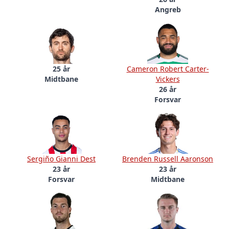
Angreb
25 år
Cameron Robert Carter-
Midtbane
Vickers
26 år
Forsvar
Sergiño Gianni Dest
Brenden Russell Aaronson
23 år
23 år
Forsvar
Midtbane