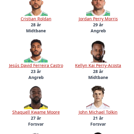
Cristian Roldan
Jordan Perry Morris
28 år
29 år
Midtbane
Angreb
Jesús David Ferreira Castro
Kellyn Kai Perry-Acosta
23 år
28 år
Angreb
Midtbane
Shaquell Kwame Moore
John Michael Tolkin
27 år
21 år
Forsvar
Forsvar