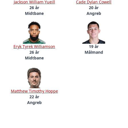
Jackson William Yueill
Cade Dylan Cowell
26 år
20 år
Midtbane
Angreb
Eryk Tyrek Williamson
19 år
26 år
Målmand
Midtbane
Matthew Timothy Hoppe
22 år
Angreb