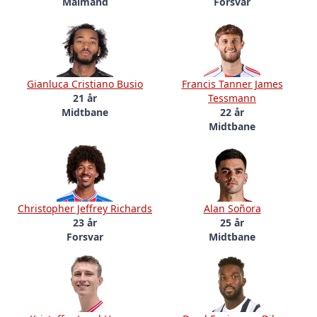
Målmand
Forsvar
Gianluca Cristiano Busio
Francis Tanner James
21 år
Tessmann
Midtbane
22 år
Midtbane
Christopher Jeffrey Richards
Alan Soñora
23 år
25 år
Forsvar
Midtbane