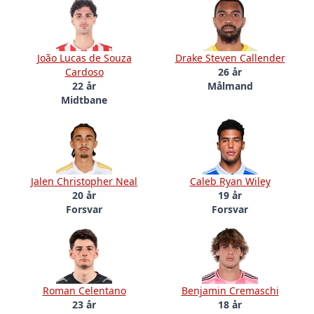
João Lucas de Souza
Drake Steven Callender
Cardoso
26 år
22 år
Målmand
Midtbane
Jalen Christopher Neal
Caleb Ryan Wiley
20 år
19 år
Forsvar
Forsvar
Roman Celentano
Benjamin Cremaschi
23 år
18 år