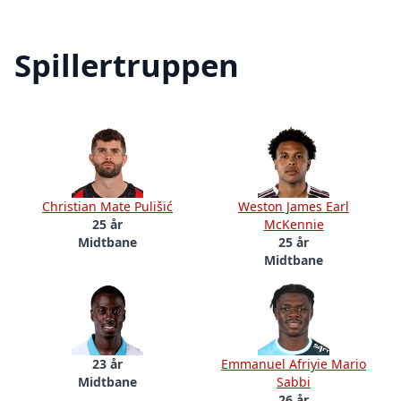
Spillertruppen
Christian Mate Pulišić
Weston James Earl
25 år
McKennie
Midtbane
25 år
Midtbane
23 år
Emmanuel Afriyie Mario
Midtbane
Sabbi
26 år