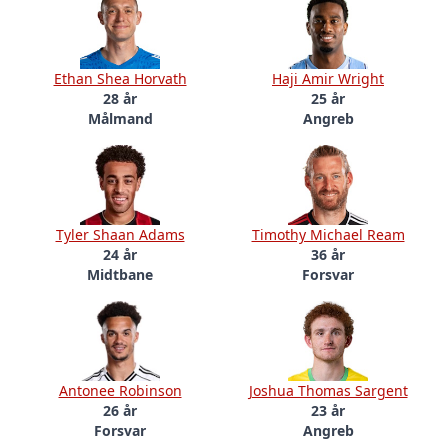
Ethan Shea Horvath
Haji Amir Wright
28 år
25 år
Målmand
Angreb
Tyler Shaan Adams
Timothy Michael Ream
24 år
36 år
Midtbane
Forsvar
Antonee Robinson
Joshua Thomas Sargent
26 år
23 år
Forsvar
Angreb