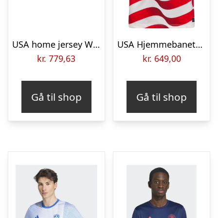
USA home jersey World Cup 2026 – mens-L
USA Hjemmebanetrøje VM 2026 Børn
kr.
779,63
kr.
649,00
Gå til shop
Gå til shop