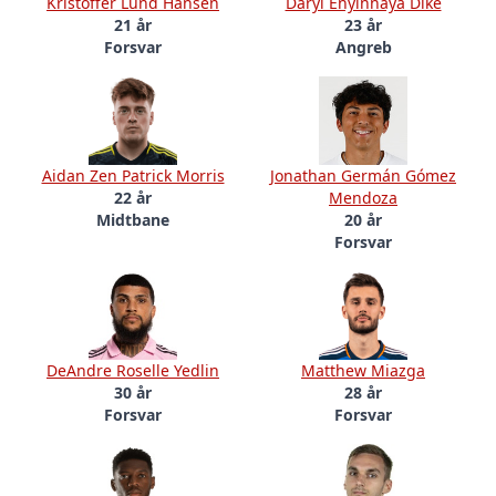
Kristoffer Lund Hansen
Daryl Enyinnaya Dike
21 år
23 år
Forsvar
Angreb
Aidan Zen Patrick Morris
Jonathan Germán Gómez
22 år
Mendoza
Midtbane
20 år
Forsvar
DeAndre Roselle Yedlin
Matthew Miazga
30 år
28 år
Forsvar
Forsvar