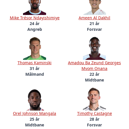
Mike Trésor Ndayishimiye
Ameen Al Dakhil
24 år
21 år
Angreb
Forsvar
Thomas Kaminski
Amadou Ba Zeund Georges
31 år
Mvom Onana
Målmand
22 år
Midtbane
Orel Johnson Mangala
Timothy Castagne
25 år
28 år
Midtbane
Forsvar