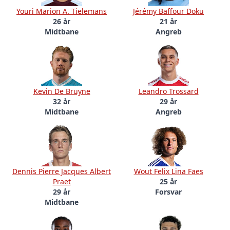
Youri Marion A. Tielemans
Jérémy Baffour Doku
26 år
21 år
Midtbane
Angreb
Kevin De Bruyne
Leandro Trossard
32 år
29 år
Midtbane
Angreb
Dennis Pierre Jacques Albert
Wout Felix Lina Faes
Praet
25 år
29 år
Forsvar
Midtbane