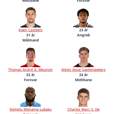
Midtbane
Forsvar
Koen Casteels
23 år
31 år
Angreb
Målmand
Thomas André A. Meunier
Alexis Jesse Saelemaekers
32 år
24 år
Forsvar
Midtbane
Romelu Menama Lukaku
Charles Marc S. De