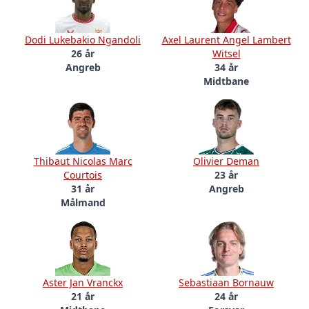
Dodi Lukebakio Ngandoli
Axel Laurent Angel Lambert
26 år
Witsel
Angreb
34 år
Midtbane
Thibaut Nicolas Marc
Olivier Deman
Courtois
23 år
31 år
Angreb
Målmand
Aster Jan Vranckx
Sebastiaan Bornauw
21 år
24 år