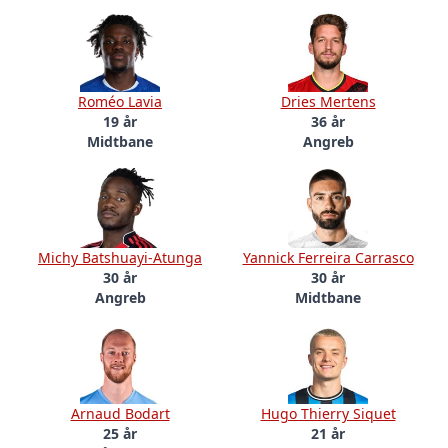
Roméo Lavia
Dries Mertens
19 år
36 år
Midtbane
Angreb
Michy Batshuayi-Atunga
Yannick Ferreira Carrasco
30 år
30 år
Angreb
Midtbane
Arnaud Bodart
Hugo Thierry Siquet
25 år
21 år