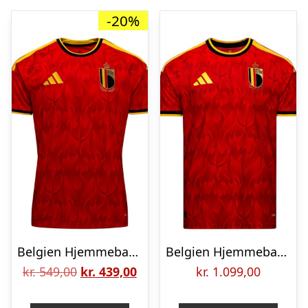
-20%
Belgien Hjemmebanetrøje VM 2026 Børn
Belgien Hjemmebanetrøje VM 2026 Authentic
Den
Den
kr.
549,00
kr.
439,00
kr.
1.099,00
oprindelige
aktuelle