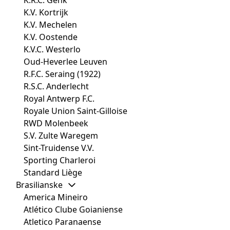
K.R.C. Genk
K.V. Kortrijk
K.V. Mechelen
K.V. Oostende
K.V.C. Westerlo
Oud-Heverlee Leuven
R.F.C. Seraing (1922)
R.S.C. Anderlecht
Royal Antwerp F.C.
Royale Union Saint-Gilloise
RWD Molenbeek
S.V. Zulte Waregem
Sint-Truidense V.V.
Sporting Charleroi
Standard Liège
Brasilianske
America Mineiro
Atlético Clube Goianiense
Atletico Paranaense