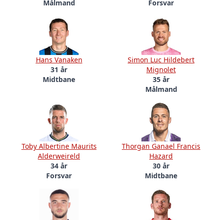
Målmand
Forsvar
Hans Vanaken
Simon Luc Hildebert
31 år
Mignolet
Midtbane
35 år
Målmand
Toby Albertine Maurits
Thorgan Ganael Francis
Alderweireld
Hazard
34 år
30 år
Forsvar
Midtbane