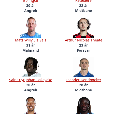
Bolingoli
Ketelaere
30 år
22 år
Angreb
Midtbane
Matz Willy Els Sels
Arthur Nicolas Theate
31 år
23 år
Målmand
Forsvar
Saint-Cyr Johan Bakayoko
Leander Dendoncker
20 år
28 år
Angreb
Midtbane