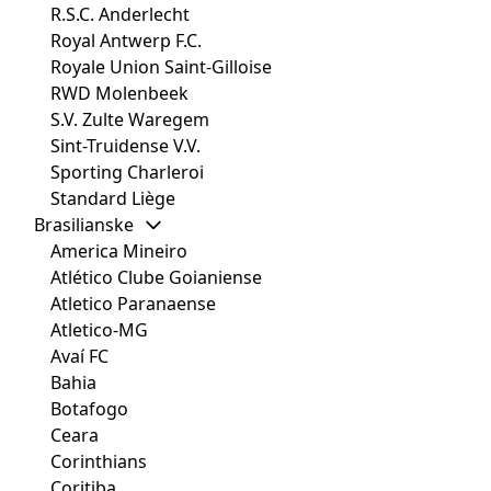
R.S.C. Anderlecht
Royal Antwerp F.C.
Royale Union Saint-Gilloise
RWD Molenbeek
S.V. Zulte Waregem
Sint-Truidense V.V.
Sporting Charleroi
Standard Liège
Brasilianske
America Mineiro
Atlético Clube Goianiense
Atletico Paranaense
Atletico-MG
Avaí FC
Bahia
Botafogo
Ceara
Corinthians
Coritiba