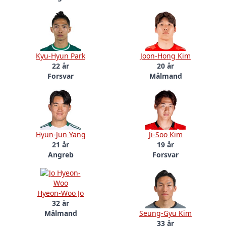
Kyu-Hyun Park
Joon-Hong Kim
22 år
20 år
Forsvar
Målmand
Hyun-Jun Yang
Ji-Soo Kim
21 år
19 år
Angreb
Forsvar
Hyeon-Woo Jo
32 år
Målmand
Seung-Gyu Kim
33 år