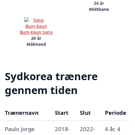
24 år
Midtbane
Bum-Keun Song
26 år
Målmand
Sydkorea trænere
gennem tiden
Trænernavn
Start
Slut
Periode
Paulo Jorge
2018-
2022-
4 år, 4