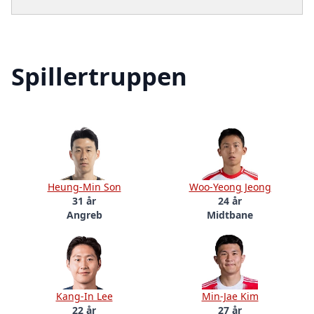
Spillertruppen
Heung-Min Son
Woo-Yeong Jeong
31 år
24 år
Angreb
Midtbane
Kang-In Lee
Min-Jae Kim
22 år
27 år