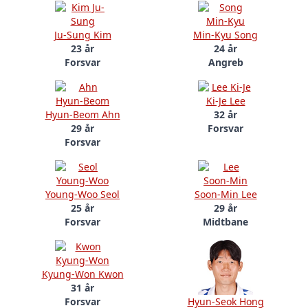
Ju-Sung Kim
Min-Kyu Song
23 år
24 år
Forsvar
Angreb
Ki-Je Lee
Hyun-Beom Ahn
32 år
29 år
Forsvar
Forsvar
Young-Woo Seol
Soon-Min Lee
25 år
29 år
Forsvar
Midtbane
Kyung-Won Kwon
31 år
Forsvar
Hyun-Seok Hong