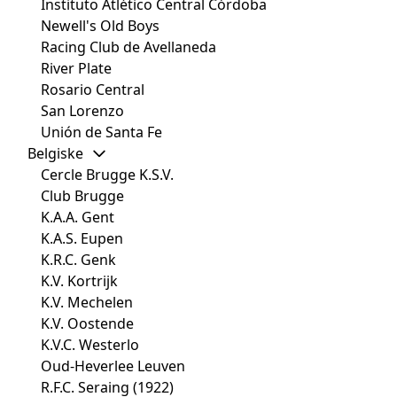
Instituto Atlético Central Córdoba
Newell's Old Boys
Racing Club de Avellaneda
River Plate
Rosario Central
San Lorenzo
Unión de Santa Fe
Belgiske
Cercle Brugge K.S.V.
Club Brugge
K.A.A. Gent
K.A.S. Eupen
K.R.C. Genk
K.V. Kortrijk
K.V. Mechelen
K.V. Oostende
K.V.C. Westerlo
Oud-Heverlee Leuven
R.F.C. Seraing (1922)