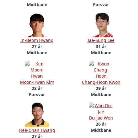
Midtbane
Forsvar
In-Beom Hwang
Jae-Sung Lee
27 år
31 år
Midtbane
Midtbane
Moon-Hwan Kim
Chang-Hoon Kwon
28 år
29 år
Forsvar
Midtbane
Du-Jae Won
26 år
Hee-Chan Hwang
Midtbane
27 år