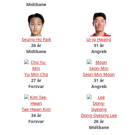
Midtbane
Seung-Ho Paik
Ui-Jo Hwang
26 år
31 år
Midtbane
Angreb
Yu-Min Cho
Seon-Min Moon
27 år
31 år
Forsvar
Angreb
Tae-Hwan Kim
34 år
Dong-Gyeong Lee
Forsvar
26 år
Midtbane