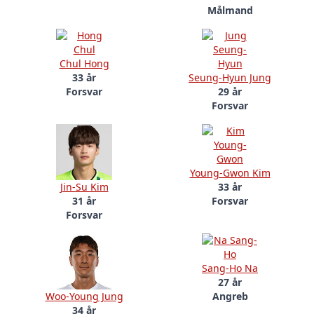
Målmand
Chul Hong
33 år
Seung-Hyun Jung
Forsvar
29 år
Forsvar
Young-Gwon Kim
Jin-Su Kim
33 år
31 år
Forsvar
Forsvar
Sang-Ho Na
27 år
Woo-Young Jung
Angreb
34 år