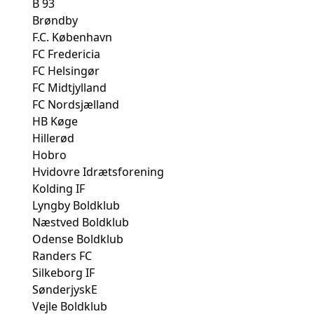
B 93
Brøndby
F.C. København
FC Fredericia
FC Helsingør
FC Midtjylland
FC Nordsjælland
HB Køge
Hillerød
Hobro
Hvidovre Idrætsforening
Kolding IF
Lyngby Boldklub
Næstved Boldklub
Odense Boldklub
Randers FC
Silkeborg IF
SønderjyskE
Vejle Boldklub