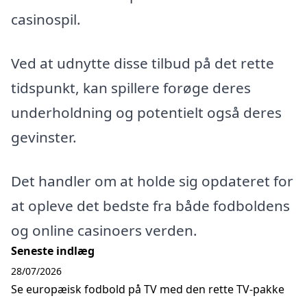
casinospil.
Ved at udnytte disse tilbud på det rette
tidspunkt, kan spillere forøge deres
underholdning og potentielt også deres
gevinster.
Det handler om at holde sig opdateret for
at opleve det bedste fra både fodboldens
og online casinoers verden.
Seneste indlæg
28/07/2026
Se europæisk fodbold på TV med den rette TV-pakke