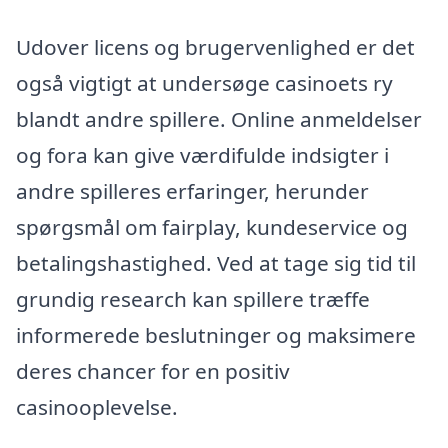
Udover licens og brugervenlighed er det
også vigtigt at undersøge casinoets ry
blandt andre spillere. Online anmeldelser
og fora kan give værdifulde indsigter i
andre spilleres erfaringer, herunder
spørgsmål om fairplay, kundeservice og
betalingshastighed. Ved at tage sig tid til
grundig research kan spillere træffe
informerede beslutninger og maksimere
deres chancer for en positiv
casinooplevelse.