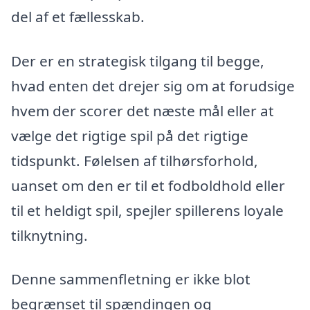
del af et fællesskab.
Der er en strategisk tilgang til begge,
hvad enten det drejer sig om at forudsige
hvem der scorer det næste mål eller at
vælge det rigtige spil på det rigtige
tidspunkt. Følelsen af tilhørsforhold,
uanset om den er til et fodboldhold eller
til et heldigt spil, spejler spillerens loyale
tilknytning.
Denne sammenfletning er ikke blot
begrænset til spændingen og