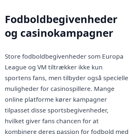
Fodboldbegivenheder
og casinokampagner
Store fodboldbegivenheder som Europa
League og VM tiltrækker ikke kun
sportens fans, men tilbyder også specielle
muligheder for casinospillere. Mange
online platforme kører kampagner
tilpasset disse sportsbegivenheder,
hvilket giver fans chancen for at
kombinere deres passion for fodbold med