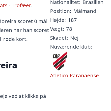
Nationalitet:
Brasilien
tats
-
Trofæer
.
Position:
Målmand
Højde:
187
oreira scoret 0 mål
Vægt:
78
rieren har han scoret
Skadet:
Nej
 1 røde kort.
Nuværende klub:
eira
Atletico Paranaense
je ved at klikke på