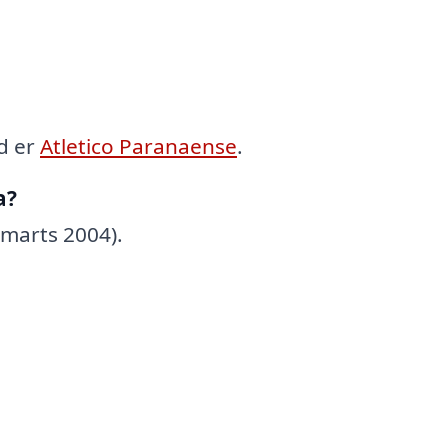
d er
Atletico Paranaense
.
a?
 marts 2004).