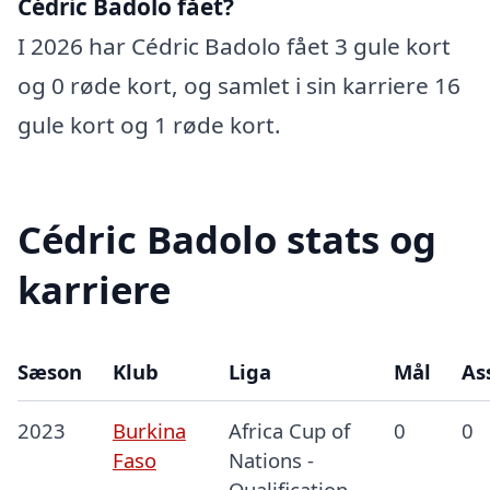
Cédric Badolo fået?
I 2026 har Cédric Badolo fået 3 gule kort
og 0 røde kort, og samlet i sin karriere 16
gule kort og 1 røde kort.
Cédric Badolo stats og
karriere
Sæson
Klub
Liga
Mål
As
2023
Burkina
Africa Cup of
0
0
Faso
Nations -
Qualification