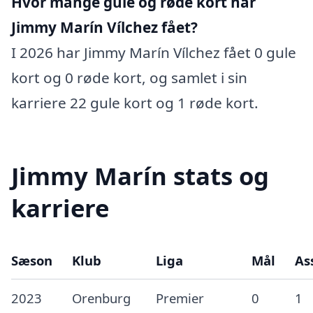
Hvor mange gule og røde kort har
Jimmy Marín Vílchez fået?
I 2026 har Jimmy Marín Vílchez fået 0 gule
kort og 0 røde kort, og samlet i sin
karriere 22 gule kort og 1 røde kort.
Jimmy Marín stats og
karriere
Sæson
Klub
Liga
Mål
As
2023
Orenburg
Premier
0
1