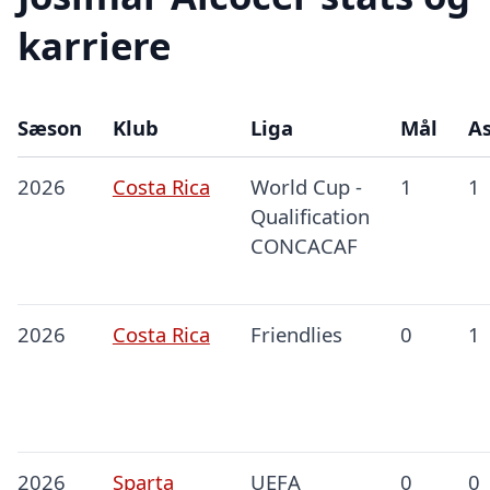
karriere
Sæson
Klub
Liga
Mål
As
2026
Costa Rica
World Cup -
1
1
Qualification
CONCACAF
2026
Costa Rica
Friendlies
0
1
2026
Sparta
UEFA
0
0