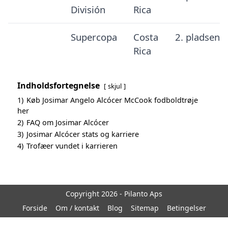
División
Rica
Supercopa
Costa
2. pladsen
Rica
Indholdsfortegnelse
skjul
1)
Køb Josimar Angelo Alcócer McCook fodboldtrøje
her
2)
FAQ om Josimar Alcócer
3)
Josimar Alcócer stats og karriere
4)
Trofæer vundet i karrieren
Copyright 2026 - Pilanto Aps
Forside
Om / kontakt
Blog
Sitemap
Betingelser