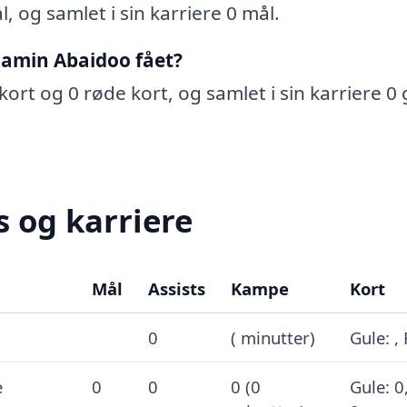
 og samlet i sin karriere 0 mål.
jamin Abaidoo fået?
ort og 0 røde kort, og samlet i sin karriere 0 
 og karriere
Mål
Assists
Kampe
Kort
0
( minutter)
Gule: ,
e
0
0
0 (0
Gule: 0