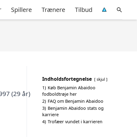
r
Spillere
Trænere
Tilbud
Indholdsfortegnelse
skjul
1)
Køb Benjamin Abaidoo
997 (29 år)
fodboldtrøje her
2)
FAQ om Benjamin Abaidoo
3)
Benjamin Abaidoo stats og
karriere
4)
Trofæer vundet i karrieren