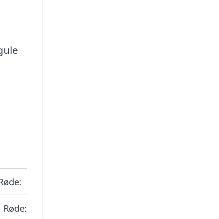
gule
 Røde:
, Røde: