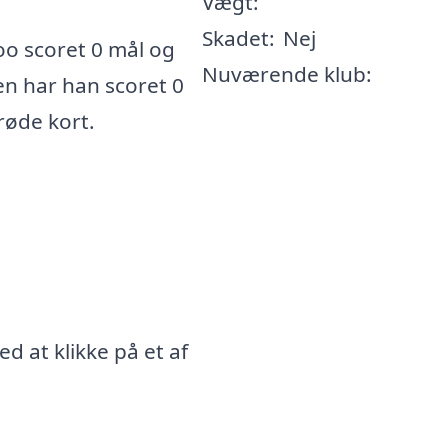
Vægt:
Skadet:
Nej
o scoret 0 mål og
Nuværende klub:
ren har han scoret 0
 røde kort.
 at klikke på et af