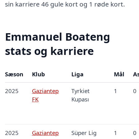
sin karriere 46 gule kort og 1 røde kort.
Emmanuel Boateng
stats og karriere
Sæson
Klub
Liga
Mål
As
2025
Gaziantep
Tyrkiet
1
0
FK
Kupası
2025
Gaziantep
Süper Lig
1
0