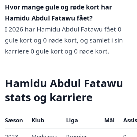
Hvor mange gule og røde kort har
Hamidu Abdul Fatawu fået?
I 2026 har Hamidu Abdul Fatawu fået 0
gule kort og 0 røde kort, og samlet i sin
karriere 0 gule kort og 0 røde kort.
Hamidu Abdul Fatawu
stats og karriere
Sæson
Klub
Liga
Mål
Assis
2023
Medeama
Premier
0