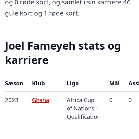
og 0 røde kort, og samlet i sin karriere 46
gule kort og 1 røde kort.
Joel Fameyeh stats og
karriere
Sæson
Klub
Liga
Mål
Ass
2023
Ghana
Africa Cup
0
0
of Nations -
Qualification