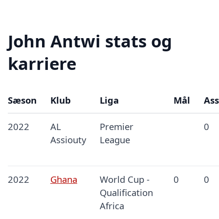
John Antwi stats og
karriere
Sæson
Klub
Liga
Mål
Ass
2022
AL
Premier
0
Assiouty
League
2022
Ghana
World Cup -
0
0
Qualification
Africa