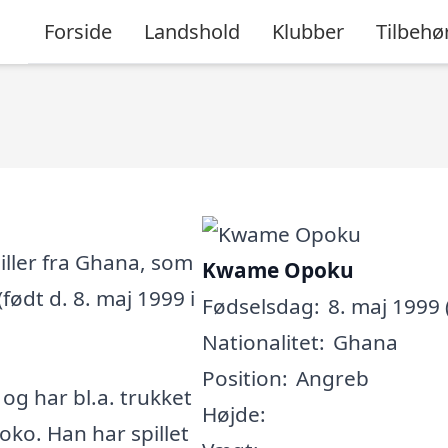
Forside
Landshold
Klubber
Tilbehø
ller fra Ghana, som
Kwame Opoku
født d. 8. maj 1999 i
Fødselsdag:
8. maj 1999 
Nationalitet:
Ghana
Position:
Angreb
, og har bl.a. trukket
Højde:
oko. Han har spillet