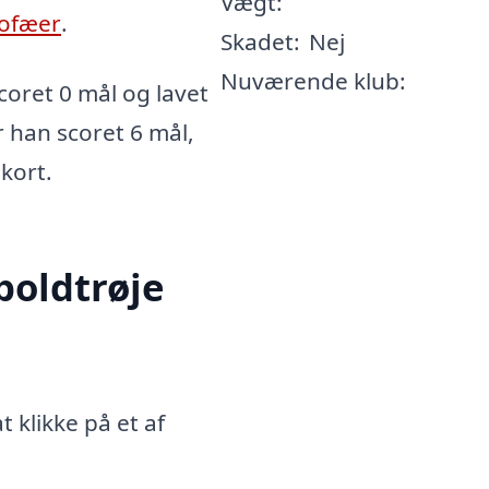
Vægt:
ofæer
.
Skadet:
Nej
Nuværende klub:
ret 0 mål og lavet
r han scoret 6 mål,
 kort.
oldtrøje
klikke på et af