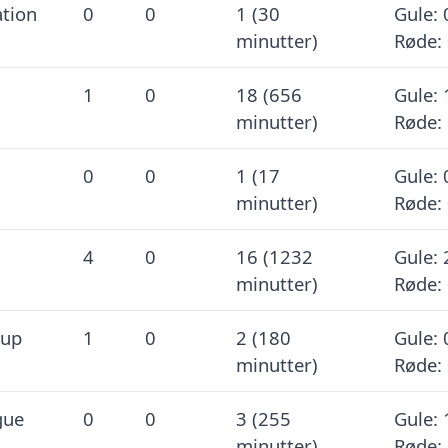
ation
0
0
1 (30
Gule: 
minutter)
Røde:
1
0
18 (656
Gule: 
minutter)
Røde:
0
0
1 (17
Gule: 
minutter)
Røde:
4
0
16 (1232
Gule: 
minutter)
Røde:
Cup
1
0
2 (180
Gule: 
minutter)
Røde:
gue
0
0
3 (255
Gule: 
minutter)
Røde: