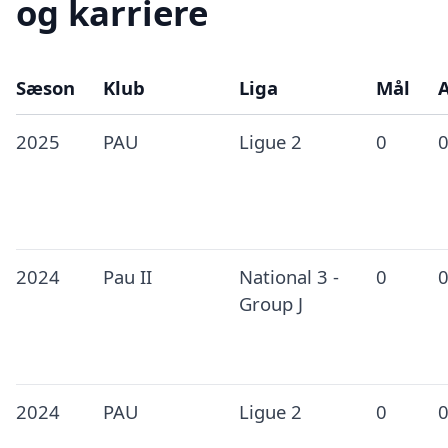
og karriere
Sæson
Klub
Liga
Mål
A
2025
PAU
Ligue 2
0
2024
Pau II
National 3 -
0
Group J
2024
PAU
Ligue 2
0