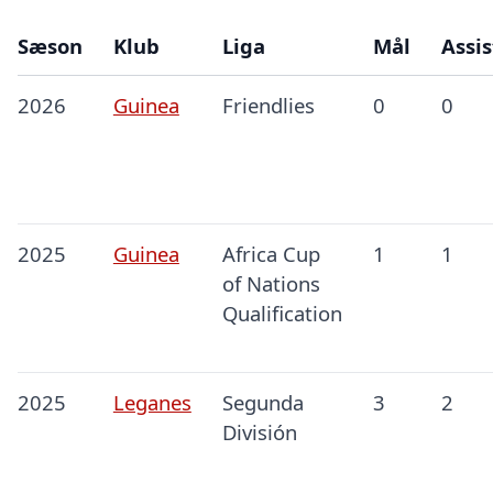
Sæson
Klub
Liga
Mål
Assis
2026
Guinea
Friendlies
0
0
2025
Guinea
Africa Cup
1
1
of Nations
Qualification
2025
Leganes
Segunda
3
2
División