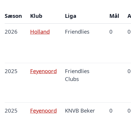
Sæson
Klub
Liga
Mål
A
2026
Holland
Friendlies
0
0
2025
Feyenoord
Friendlies
0
Clubs
2025
Feyenoord
KNVB Beker
0
0