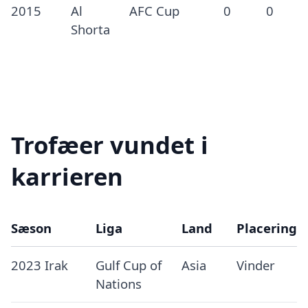
2015
Al
AFC Cup
0
0
Shorta
Trofæer vundet i
karrieren
Sæson
Liga
Land
Placering
2023 Irak
Gulf Cup of
Asia
Vinder
Nations