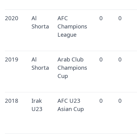
2020
Al
AFC
0
0
Shorta
Champions
League
2019
Al
Arab Club
0
0
Shorta
Champions
Cup
2018
Irak
AFC U23
0
0
U23
Asian Cup