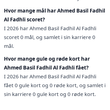
Hvor mange mål har Ahmed Basil Fadhil
Al Fadhli scoret?
I 2026 har Ahmed Basil Fadhil Al Fadhli
scoret 0 mål, og samlet i sin karriere 0
mål.
Hvor mange gule og røde kort har
Ahmed Basil Fadhil Al Fadhli fået?
I 2026 har Ahmed Basil Fadhil Al Fadhli
fået 0 gule kort og 0 røde kort, og samlet i
sin karriere 0 gule kort og 0 røde kort.