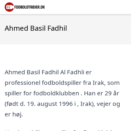
Ahmed Basil Fadhil
Ahmed Basil Fadhil Al Fadhli er
professionel fodboldspiller fra Irak, som
spiller for fodboldklubben . Han er 29 år
(født d. 19. august 1996 i , Irak), vejer og
er høj.