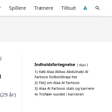
r
Spillere
Trænere
Tilbud
Indholdsfortegnelse
skjul
1)
Køb Alaa Abbas Abdulnabi Al
l
Fartoosi fodboldtrøje her
2)
FAQ om Alaa Al Fartoosi
3)
Alaa Al Fartoosi stats og karriere
 (29 år)
4)
Trofæer vundet i karrieren