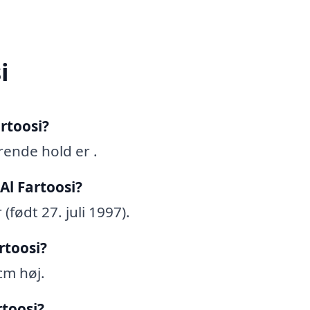
i
rtoosi?
rende hold er .
Al Fartoosi?
(født 27. juli 1997).
rtoosi?
cm høj.
rtoosi?