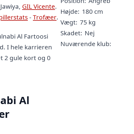
Position:
Angreb
 Jawiya,
GIL Vicente
.
Højde:
180 cm
pillerstats
-
Trofæer
.
Vægt:
75 kg
Skadet:
Nej
nabi Al Fartoosi
Nuværende klub:
d. I hele karrieren
et 2 gule kort og 0
abi Al
er