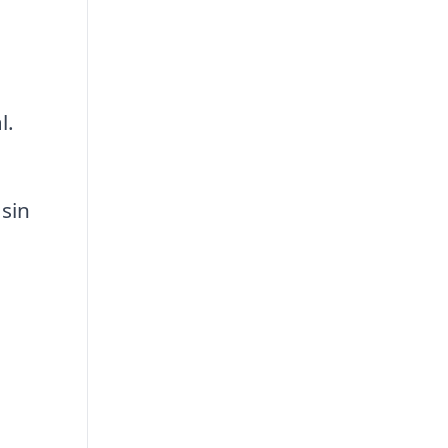
l.
 sin