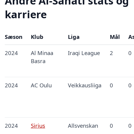
André Al-Sanati stats og
karriere
Sæson
Klub
Liga
Mål
As
2024
Al Minaa
Iraqi League
2
0
Basra
2024
AC Oulu
Veikkausliiga
0
0
2024
Sirius
Allsvenskan
0
0