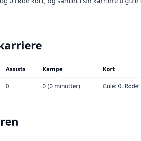
og 0 røde kort, og samlet i sin karriere 0 gule
karriere
Assists
Kampe
Kort
0
0 (0 minutter)
Gule: 0, Røde:
eren