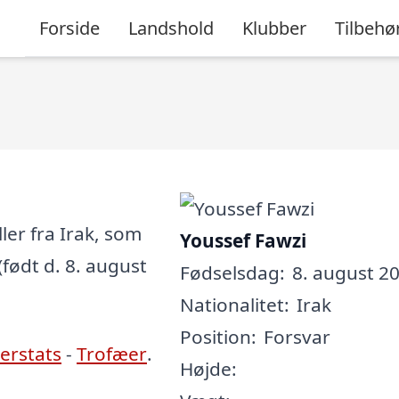
Forside
Landshold
Klubber
Tilbehø
ler fra Irak, som
Youssef Fawzi
(født d. 8. august
Fødselsdag:
8. august 20
Nationalitet:
Irak
Position:
Forsvar
lerstats
-
Trofæer
.
Højde: