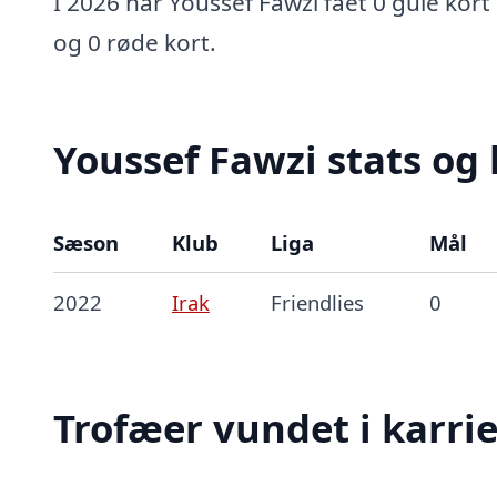
I 2026 har Youssef Fawzi fået 0 gule kort 
og 0 røde kort.
Youssef Fawzi stats og 
Sæson
Klub
Liga
Mål
2022
Irak
Friendlies
0
Trofæer vundet i karri