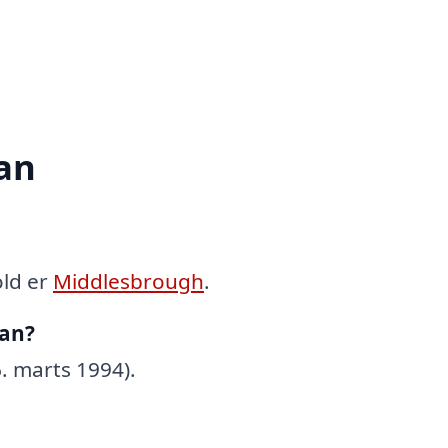
an
old er
Middlesbrough
.
han?
. marts 1994).