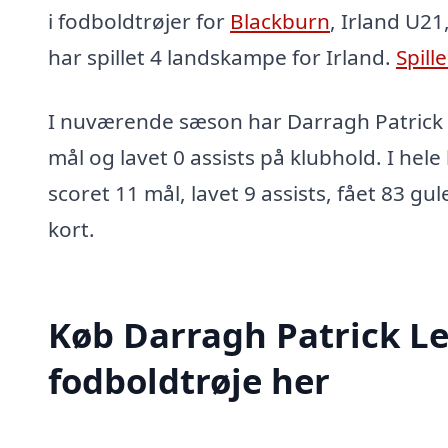
i fodboldtrøjer for
Blackburn
, Irland U21
har spillet 4 landskampe for Irland.
Spill
I nuværende sæson har Darragh Patrick 
mål og lavet 0 assists på klubhold. I hel
scoret 11 mål, lavet 9 assists, fået 83 gu
kort.
Køb Darragh Patrick L
fodboldtrøje her