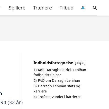
r
Spillere
Trænere
Tilbud
Indholdsfortegnelse
skjul
1)
Køb Darragh Patrick Lenihan
fodboldtrøje her
2)
FAQ om Darragh Lenihan
3)
Darragh Lenihan stats og
karriere
n
4)
Trofæer vundet i karrieren
94 (32 år)