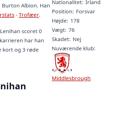
Nationalitet:
Irland
, Burton Albion. Han
Position:
Forsvar
erstats
-
Trofæer
.
Højde:
178
Vægt:
76
Lenihan scoret 0
Skadet:
Nej
e karrieren har han
Nuværende klub:
le kort og 3 røde
Middlesbrough
enihan