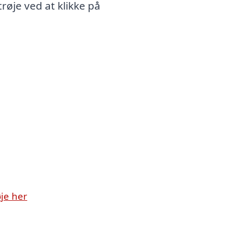
øje ved at klikke på
je her