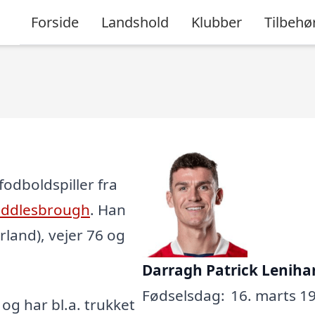
Forside
Landshold
Klubber
Tilbehø
fodboldspiller fra
iddlesbrough
. Han
Irland), vejer 76 og
Darragh Patrick Leniha
Fødselsdag:
16. marts 19
, og har bl.a. trukket