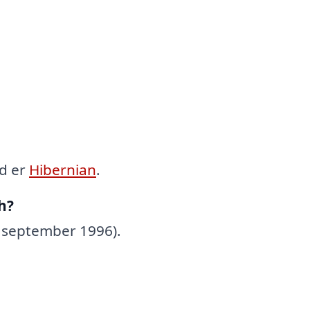
d er
Hibernian
.
h?
. september 1996).