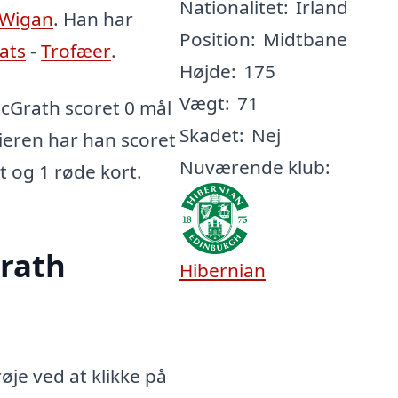
Nationalitet:
Irland
Wigan
. Han har
Position:
Midtbane
tats
-
Trofæer
.
Højde:
175
Vægt:
71
cGrath scoret 0 mål
Skadet:
Nej
rieren har han scoret
Nuværende klub:
rt og 1 røde kort.
rath
Hibernian
je ved at klikke på