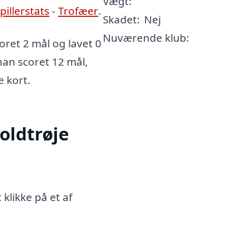
Vægt:
pillerstats
-
Trofæer
.
Skadet:
Nej
Nuværende klub:
ret 2 mål og lavet 0
 han scoret 12 mål,
e kort.
oldtrøje
klikke på et af