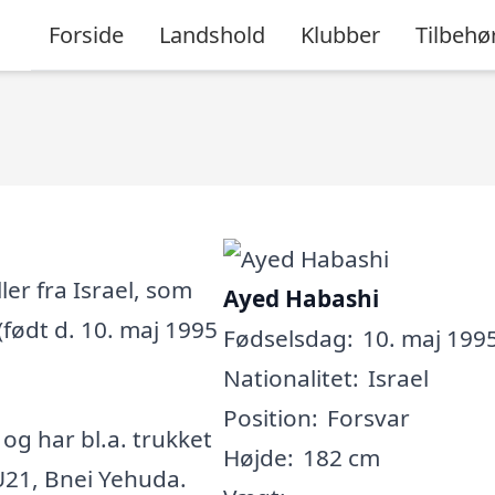
Forside
Landshold
Klubber
Tilbehø
er fra Israel, som
Ayed Habashi
(født d. 10. maj 1995
Fødselsdag:
10. maj 1995
Nationalitet:
Israel
Position:
Forsvar
, og har bl.a. trukket
Højde:
182 cm
 U21, Bnei Yehuda.