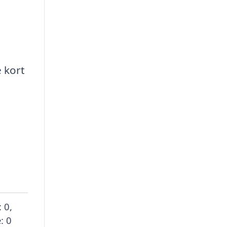
e kort
 0,
: 0