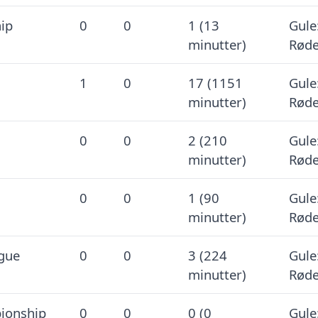
ip
0
0
1 (13
Gule:
minutter)
Røde
1
0
17 (1151
Gule:
minutter)
Røde
0
0
2 (210
Gule:
minutter)
Røde
0
0
1 (90
Gule:
minutter)
Røde
gue
0
0
3 (224
Gule:
minutter)
Røde
ionship
0
0
0 (0
Gule: