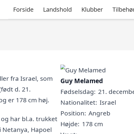
Forside
Landshold
Klubber
Tilbehø
er fra Israel, som
Guy Melamed
(født d. 21.
Fødselsdag:
21. decembe
og er 178 cm høj.
Nationalitet:
Israel
Position:
Angreb
, og har bl.a. trukket
Højde:
178 cm
i Netanya, Hapoel