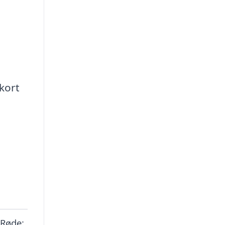
 kort
 Røde: