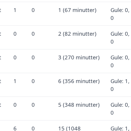
t
1
0
1 (67 minutter)
Gule: 0,
0
t
0
0
2 (82 minutter)
Gule: 0,
0
t
0
0
3 (270 minutter)
Gule: 0,
0
t
1
0
6 (356 minutter)
Gule: 1,
0
t
0
0
5 (348 minutter)
Gule: 0,
0
6
0
15 (1048
Gule: 1,