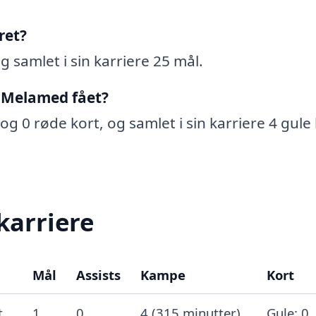
ret?
 samlet i sin karriere 25 mål.
 Melamed fået?
g 0 røde kort, og samlet i sin karriere 4 gule
karriere
Mål
Assists
Kampe
Kort
t
1
0
4 (315 minutter)
Gule: 0,