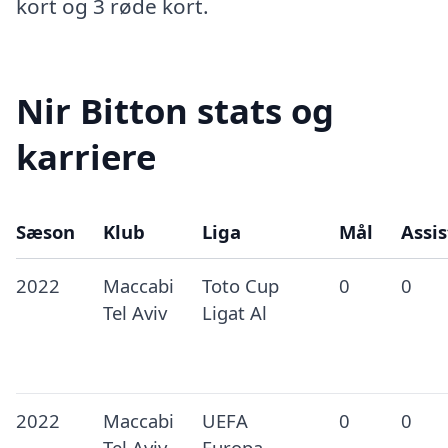
kort og 3 røde kort.
Nir Bitton stats og
karriere
Sæson
Klub
Liga
Mål
Assis
2022
Maccabi
Toto Cup
0
0
Tel Aviv
Ligat Al
2022
Maccabi
UEFA
0
0
Tel Aviv
Europa