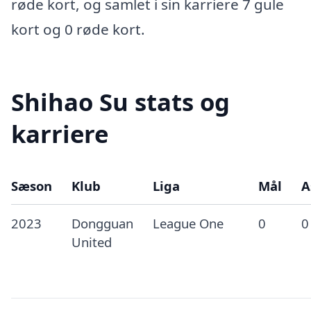
røde kort, og samlet i sin karriere 7 gule
kort og 0 røde kort.
Shihao Su stats og
karriere
Sæson
Klub
Liga
Mål
A
2023
Dongguan
League One
0
0
United