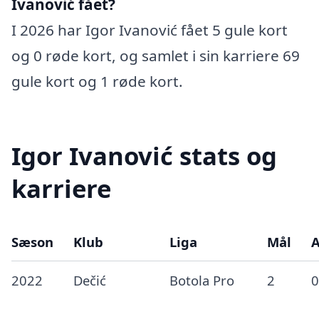
Ivanović fået?
I 2026 har Igor Ivanović fået 5 gule kort
og 0 røde kort, og samlet i sin karriere 69
gule kort og 1 røde kort.
Igor Ivanović stats og
karriere
Sæson
Klub
Liga
Mål
A
2022
Dečić
Botola Pro
2
0