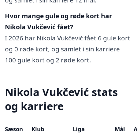
Hvor mange gule og røde kort har
Nikola Vukčević fået?
I 2026 har Nikola Vukčević fået 6 gule kort
og 0 røde kort, og samlet i sin karriere
100 gule kort og 2 røde kort.
Nikola Vukčević stats
og karriere
Sæson
Klub
Liga
Mål
A