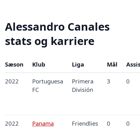
Alessandro Canales
stats og karriere
Sæson
Klub
Liga
Mål
Assi
2022
Portuguesa
Primera
3
0
FC
División
2022
Panama
Friendlies
0
0