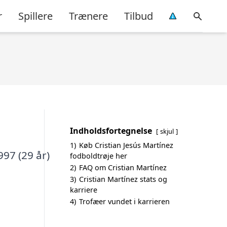
r
Spillere
Trænere
Tilbud
Indholdsfortegnelse
skjul
1)
Køb Cristian Jesús Martínez
997 (29 år)
fodboldtrøje her
2)
FAQ om Cristian Martínez
3)
Cristian Martínez stats og
karriere
4)
Trofæer vundet i karrieren