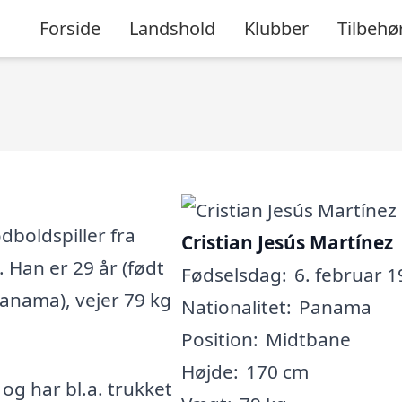
Forside
Landshold
Klubber
Tilbehø
dboldspiller fra
Cristian Jesús Martínez
 Han er 29 år (født
Fødselsdag:
6. februar 1
Panama), vejer 79 kg
Nationalitet:
Panama
Position:
Midtbane
Højde:
170 cm
, og har bl.a. trukket