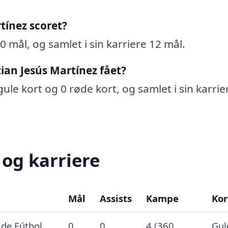
tínez scoret?
0 mål, og samlet i sin karriere 12 mål.
ian Jesús Martínez fået?
gule kort og 0 røde kort, og samlet i sin karrie
 og karriere
Mål
Assists
Kampe
Kor
de Fútbol
0
0
4 (360
Gul