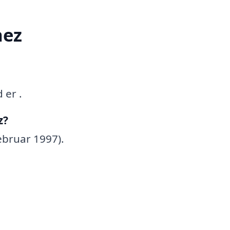
nez
 er .
z?
februar 1997).