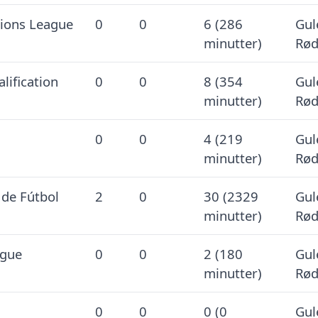
ons League
0
0
6 (286
Gul
minutter)
Rød
lification
0
0
8 (354
Gul
minutter)
Rød
0
0
4 (219
Gul
minutter)
Rød
de Fútbol
2
0
30 (2329
Gul
minutter)
Rød
gue
0
0
2 (180
Gul
minutter)
Rød
0
0
0 (0
Gul