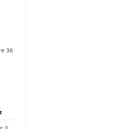
re 36
t
e: 0,