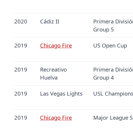
2020
Cádiz II
Primera Divisió
Group 5
2019
Chicago Fire
US Open Cup
2019
Recreativo
Primera Divisió
Huelva
Group 4
2019
Las Vegas Lights
USL Champions
2019
Chicago Fire
Major League S