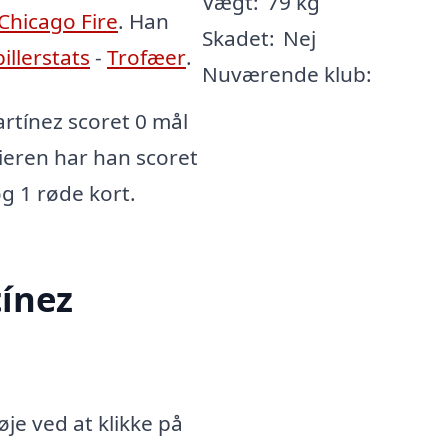
Vægt:
79 kg
Chicago Fire
. Han
Skadet:
Nej
illerstats
-
Trofæer
.
Nuværende klub:
rtínez scoret 0 mål
rieren har han scoret
og 1 røde kort.
tínez
je ved at klikke på