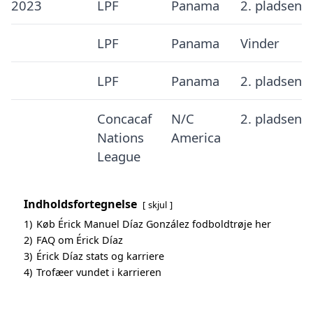
2023
LPF
Panama
2. pladsen
LPF
Panama
Vinder
LPF
Panama
2. pladsen
Concacaf
N/C
2. pladsen
Nations
America
League
Indholdsfortegnelse
skjul
1)
Køb Érick Manuel Díaz González fodboldtrøje her
2)
FAQ om Érick Díaz
3)
Érick Díaz stats og karriere
4)
Trofæer vundet i karrieren