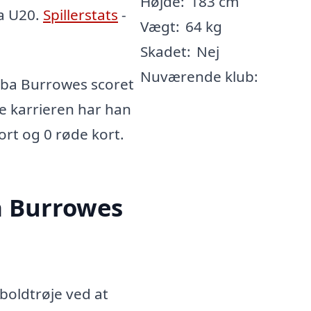
Højde:
183 cm
ma U20.
Spillerstats
-
Vægt:
64 kg
Skadet:
Nej
Nuværende klub:
ba Burrowes scoret
le karrieren har han
kort og 0 røde kort.
a Burrowes
oldtrøje ved at