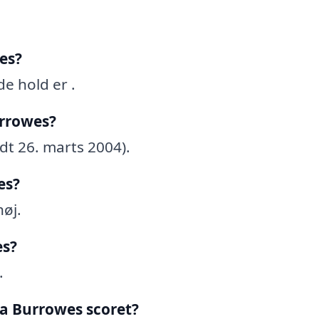
es?
e hold er .
rrowes?
dt 26. marts 2004).
es?
øj.
es?
.
a Burrowes scoret?