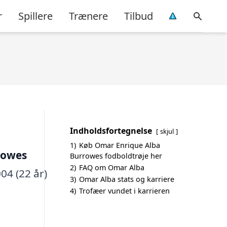
r
Spillere
Trænere
Tilbud
Indholdsfortegnelse
skjul
1)
Køb Omar Enrique Alba
rowes
Burrowes fodboldtrøje her
2)
FAQ om Omar Alba
04 (22 år)
3)
Omar Alba stats og karriere
4)
Trofæer vundet i karrieren