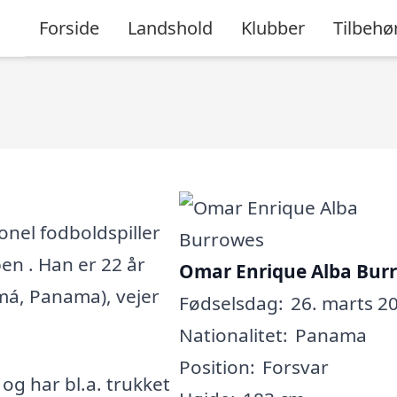
Forside
Landshold
Klubber
Tilbehø
nel fodboldspiller
en . Han er 22 år
Omar Enrique Alba Bur
má, Panama), vejer
Fødselsdag:
26. marts 20
Nationalitet:
Panama
Position:
Forsvar
, og har bl.a. trukket