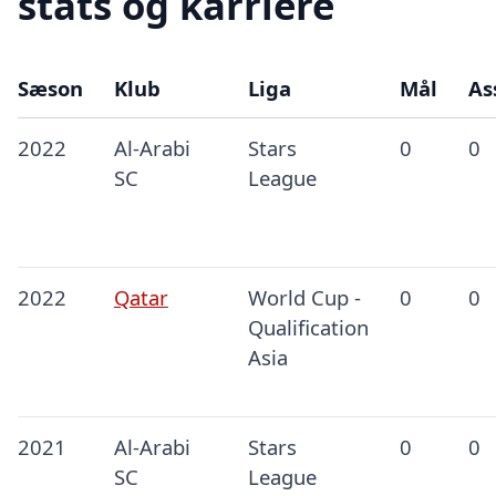
stats og karriere
Sæson
Klub
Liga
Mål
As
2022
Al-Arabi
Stars
0
0
SC
League
2022
Qatar
World Cup -
0
0
Qualification
Asia
2021
Al-Arabi
Stars
0
0
SC
League