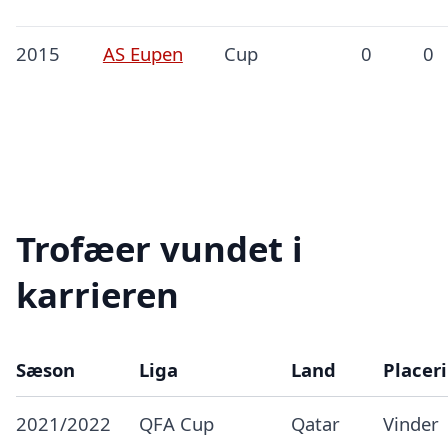
2015
AS Eupen
Cup
0
0
Trofæer vundet i
karrieren
Sæson
Liga
Land
Placer
2021/2022
QFA Cup
Qatar
Vinder