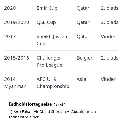
2020
Emir Cup
Qatar
2. plad
2019/2020
QSL Cup
Qatar
2. plad
2017
Sheikh Jassem
Qatar
Vinder
Cup
2015/2016
Challenger
Belgien
2. plad
Pro League
2014
AFC U19
Asia
Vinder
Myanmar
Championship
Indholdsfortegnelse
skjul
1)
Køb Fahad Ali Obaid Shonain Al Abdulrahman
fodboldtrøje her