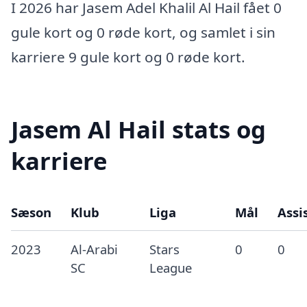
I 2026 har Jasem Adel Khalil Al Hail fået 0
gule kort og 0 røde kort, og samlet i sin
karriere 9 gule kort og 0 røde kort.
Jasem Al Hail stats og
karriere
Sæson
Klub
Liga
Mål
Assi
2023
Al-Arabi
Stars
0
0
SC
League