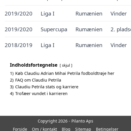
2019/2020
Liga I
Rumænien
Vinder
2019/2020
Supercupa
Rumænien
2. plad
2018/2019
Liga I
Rumænien
Vinder
Indholdsfortegnelse
skjul
1)
Køb Claudiu Adrian Mihai Petrila fodboldtrøje her
2)
FAQ om Claudiu Petrila
3)
Claudiu Petrila stats og karriere
4)
Trofæer vundet i karrieren
Copyright 2026 - Pilanto Aps
Forside
Om / kontakt
Blog
Sitemap
Betingelser