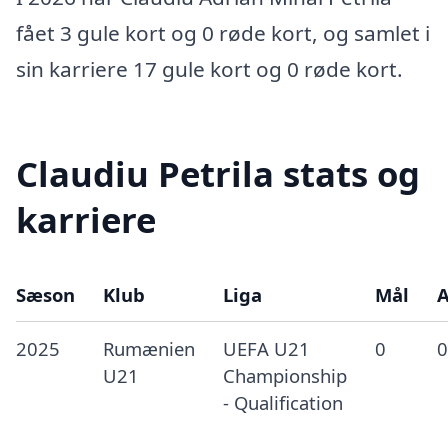
fået 3 gule kort og 0 røde kort, og samlet i
sin karriere 17 gule kort og 0 røde kort.
Claudiu Petrila stats og
karriere
Sæson
Klub
Liga
Mål
A
2025
Rumænien
UEFA U21
0
0
U21
Championship
- Qualification