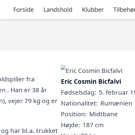
Forside
Landshold
Klubber
Tilbehø
ldspiller fra
Eric Cosmin Bicfalvi
n . Han er 38 år
Fødselsdag:
5. februar 1
n), vejer 79 kg og er
Nationalitet:
Rumænien
Position:
Midtbane
Højde:
187 cm
, og har bl.a. trukket