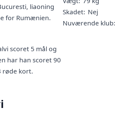
Vægt:
79 kg
ucuresti, liaoning
Skadet:
Nej
pe for Rumænien.
Nuværende klub:
lvi scoret 5 mål og
ren har han scoret 90
3 røde kort.
i