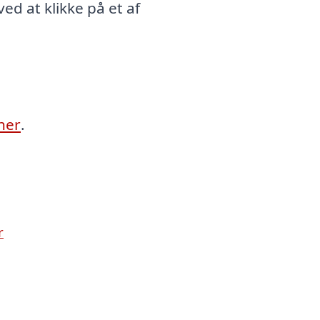
ed at klikke på et af
her
.
r