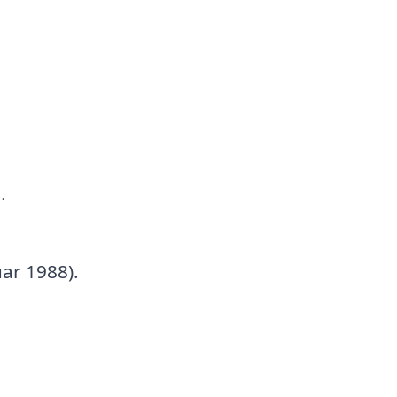
.
uar 1988).