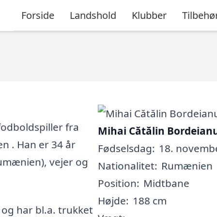
Forside
Landshold
Klubber
Tilbehø
odboldspiller fra
Mihai Cătălin Bordeian
n . Han er 34 år
Fødselsdag:
18. novembe
Rumænien), vejer og
Nationalitet:
Rumænien
Position:
Midtbane
Højde:
188 cm
, og har bl.a. trukket