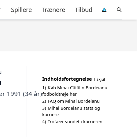
r
Spillere
Trænere
Tilbud
Indholdsfortegnelse
skjul
u
1)
Køb Mihai Cătălin Bordeianu
r 1991 (34 år)
fodboldtrøje her
2)
FAQ om Mihai Bordeianu
3)
Mihai Bordeianu stats og
karriere
4)
Trofæer vundet i karrieren