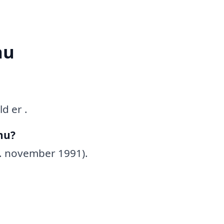
nu
d er .
nu?
8. november 1991).