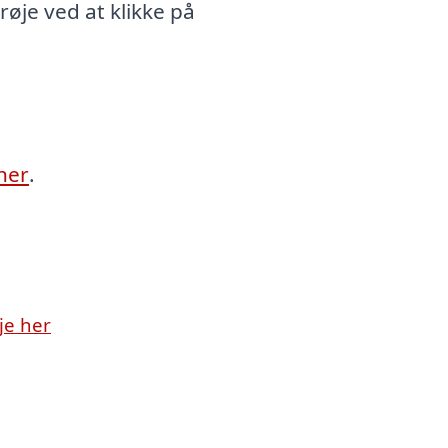
øje ved at klikke på
her
.
je her