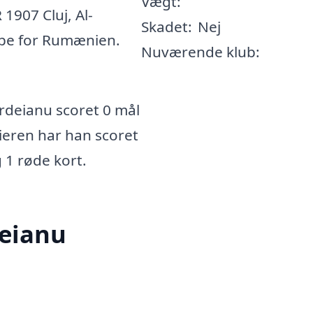
Vægt:
 1907 Cluj, Al-
Skadet:
Nej
mpe for Rumænien.
Nuværende klub:
rdeianu scoret 0 mål
rieren har han scoret
g 1 røde kort.
deianu