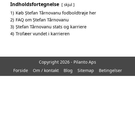
Indholdsfortegnelse
skjul
1)
Køb Ștefan Târnovanu fodboldtrøje her
2)
FAQ om Ștefan Târnovanu
3)
Ștefan Târnovanu stats og karriere
4)
Trofæer vundet i karrieren
Copyright 2026 - Pilanto Aps
Forside
Om / kontakt
Blog
Sitemap
Betingelser