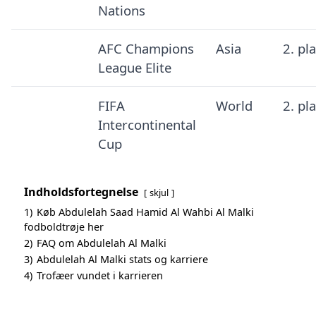
Nations
AFC Champions
Asia
2. pl
League Elite
FIFA
World
2. pl
Intercontinental
Cup
Indholdsfortegnelse
skjul
1)
Køb Abdulelah Saad Hamid Al Wahbi Al Malki
fodboldtrøje her
2)
FAQ om Abdulelah Al Malki
3)
Abdulelah Al Malki stats og karriere
4)
Trofæer vundet i karrieren