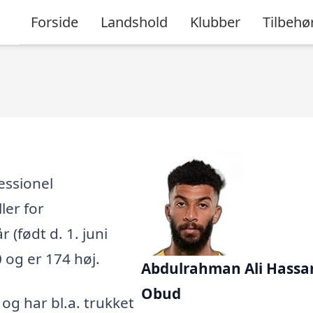
Forside
Landshold
Klubber
Tilbehø
essionel
ler for
r (født d. 1. juni
 og er 174 høj.
Abdulrahman Ali Hassa
Obud
, og har bl.a. trukket