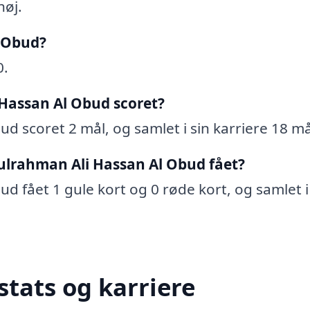
høj.
l Obud?
0.
Hassan Al Obud scoret?
d scoret 2 mål, og samlet i sin karriere 18 må
ulrahman Ali Hassan Al Obud fået?
d fået 1 gule kort og 0 røde kort, og samlet i
tats og karriere