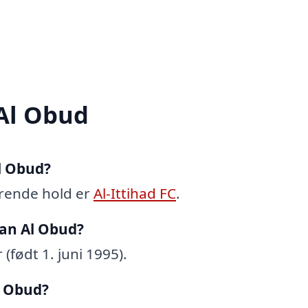
Al Obud
l Obud?
rende hold er
Al-Ittihad FC
.
an Al Obud?
født 1. juni 1995).
l Obud?