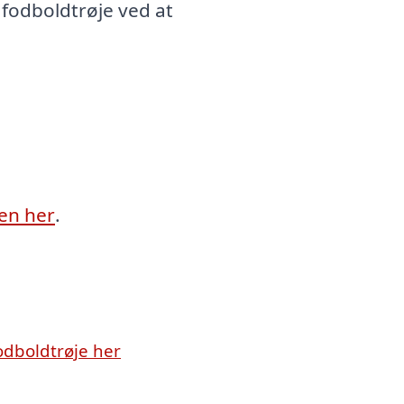
fodboldtrøje ved at
ien her
.
dboldtrøje her