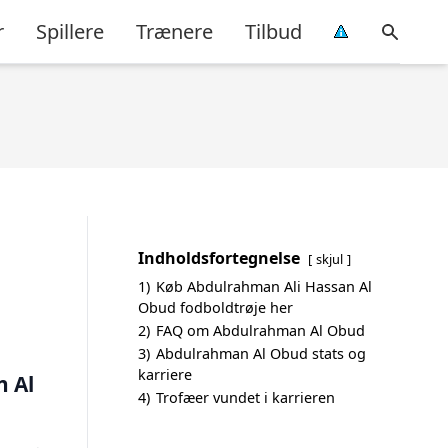
r
Spillere
Trænere
Tilbud
Indholdsfortegnelse
skjul
1)
Køb Abdulrahman Ali Hassan Al
Obud fodboldtrøje her
2)
FAQ om Abdulrahman Al Obud
3)
Abdulrahman Al Obud stats og
karriere
n Al
4)
Trofæer vundet i karrieren