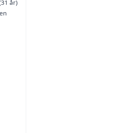
(31 år)
ien