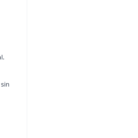
l.
 sin