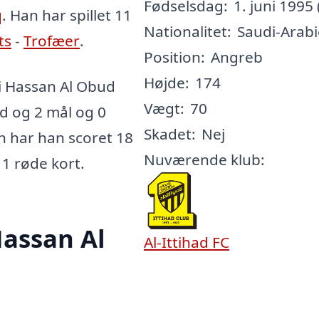
Fødselsdag:
1. juni 1995 
q
. Han har spillet 11
Nationalitet:
Saudi-Arab
ts
-
Trofæer
.
Position:
Angreb
Højde:
174
 Hassan Al Obud
Vægt:
70
ld og 2 mål og 0
Skadet:
Nej
en har han scoret 18
Nuværende klub:
 1 røde kort.
assan Al
Al-Ittihad FC