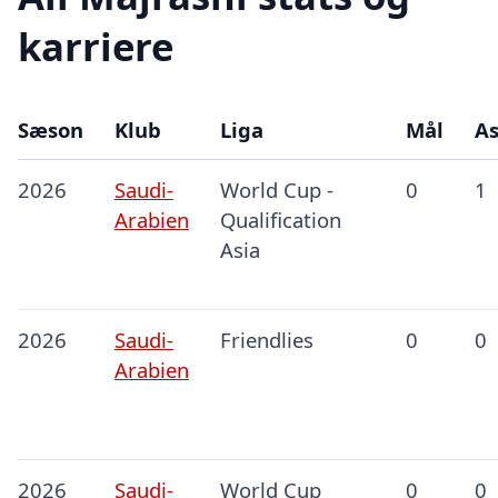
karriere
Sæson
Klub
Liga
Mål
As
2026
Saudi-
World Cup -
0
1
Arabien
Qualification
Asia
2026
Saudi-
Friendlies
0
0
Arabien
2026
Saudi-
World Cup
0
0