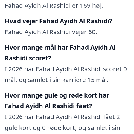
Fahad Ayidh Al Rashidi er 169 høj.
Hvad vejer Fahad Ayidh Al Rashidi?
Fahad Ayidh Al Rashidi vejer 60.
Hvor mange mål har Fahad Ayidh Al
Rashidi scoret?
I 2026 har Fahad Ayidh Al Rashidi scoret 0
mål, og samlet i sin karriere 15 mål.
Hvor mange gule og røde kort har
Fahad Ayidh Al Rashidi fået?
I 2026 har Fahad Ayidh Al Rashidi fået 2
gule kort og 0 røde kort, og samlet i sin