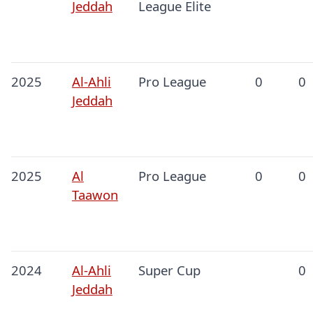
Jeddah
League Elite
2025
Al-Ahli
Pro League
0
0
Jeddah
2025
Al
Pro League
0
0
Taawon
2024
Al-Ahli
Super Cup
0
Jeddah