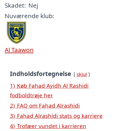
Skadet:
Nej
Nuværende klub:
Al Taawon
Indholdsfortegnelse
skjul
1)
Køb Fahad Ayidh Al Rashidi
fodboldtrøje her
2)
FAQ om Fahad Alrashidi
3)
Fahad Alrashidi stats og karriere
4)
Trofæer vundet i karrieren