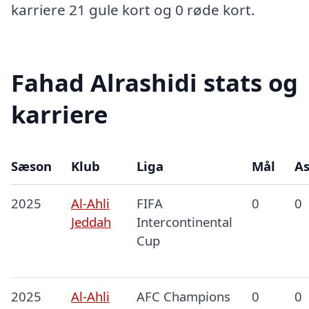
karriere 21 gule kort og 0 røde kort.
Fahad Alrashidi stats og
karriere
Sæson
Klub
Liga
Mål
As
2025
Al-Ahli
FIFA
0
0
Jeddah
Intercontinental
Cup
2025
Al-Ahli
AFC Champions
0
0