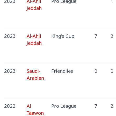
2023
Al-Ahli
Pro League
1
Jeddah
2023
Al-Ahli
King's Cup
7
2
Jeddah
2023
Saudi-
Friendlies
0
0
Arabien
2022
Al
Pro League
7
2
Taawon