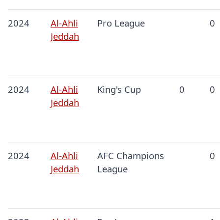
2024
Al-Ahli
Pro League
0
Jeddah
2024
Al-Ahli
King's Cup
0
0
Jeddah
2024
Al-Ahli
AFC Champions
0
Jeddah
League