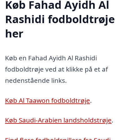
Køb Fahad Ayidh Al
Rashidi fodboldtrøje
her
Køb en Fahad Ayidh Al Rashidi
fodboldtrøje ved at klikke på et af
nedenstående links.
Køb Al Taawon fodboldtrøje
.
Køb Saudi-Arabien landsholdstrøje
.
Find flere fodboldspillere fra Saudi-