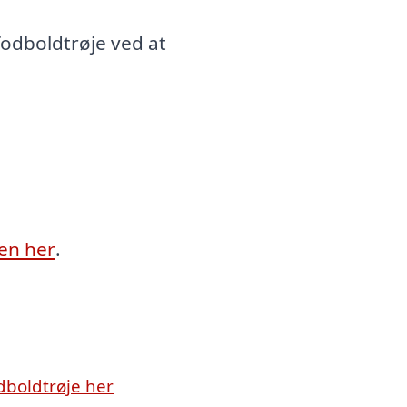
odboldtrøje ved at
ien her
.
boldtrøje her