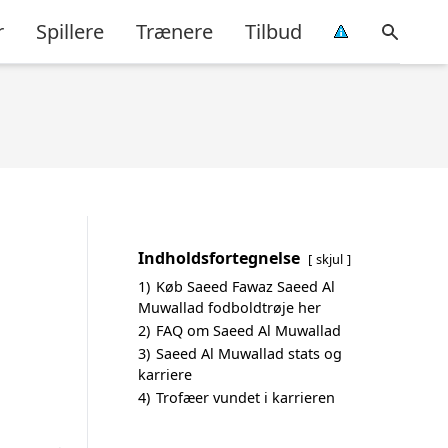
r
Spillere
Trænere
Tilbud
Indholdsfortegnelse
skjul
1)
Køb Saeed Fawaz Saeed Al
Muwallad fodboldtrøje her
2)
FAQ om Saeed Al Muwallad
3)
Saeed Al Muwallad stats og
karriere
4)
Trofæer vundet i karrieren