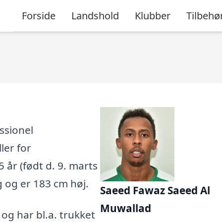
Forside
Landshold
Klubber
Tilbehø
ssionel
ler for
5 år (født d. 9. marts
g og er 183 cm høj.
Saeed Fawaz Saeed Al
Muwallad
, og har bl.a. trukket