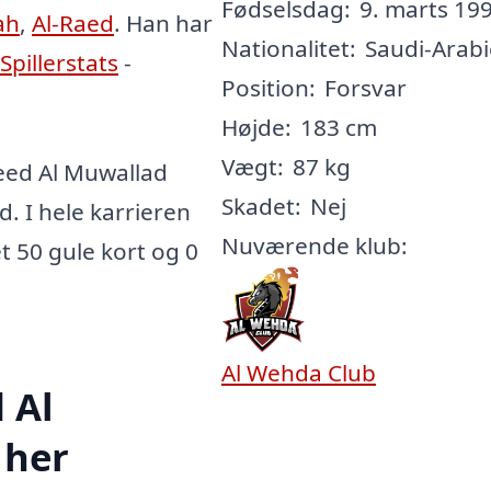
Fødselsdag:
9. marts 199
ah
,
Al-Raed
. Han har
Nationalitet:
Saudi-Arab
Spillerstats
-
Position:
Forsvar
Højde:
183 cm
Vægt:
87 kg
eed Al Muwallad
Skadet:
Nej
d. I hele karrieren
Nuværende klub:
et 50 gule kort og 0
Al Wehda Club
 Al
 her