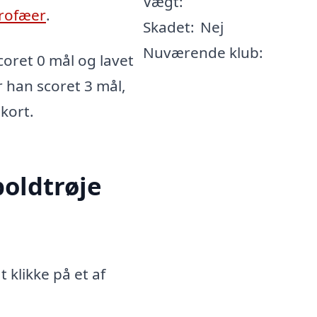
Vægt:
rofæer
.
Skadet:
Nej
Nuværende klub:
oret 0 mål og lavet
r han scoret 3 mål,
 kort.
oldtrøje
 klikke på et af