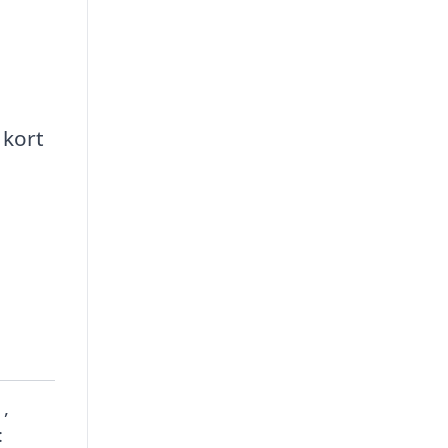
 kort
 ,
: