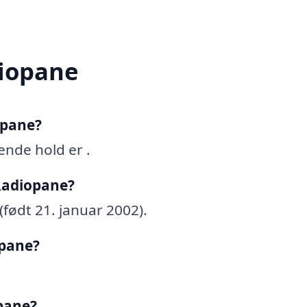
iopane
opane?
nde hold er .
Radiopane?
født 21. januar 2002).
opane?
pane?