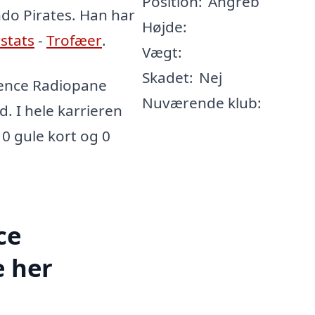
Position:
Angreb
ndo Pirates. Han har
Højde:
rstats
-
Trofæer
.
Vægt:
Skadet:
Nej
ence Radiopane
Nuværende klub:
d. I hele karrieren
 0 gule kort og 0
ce
e her