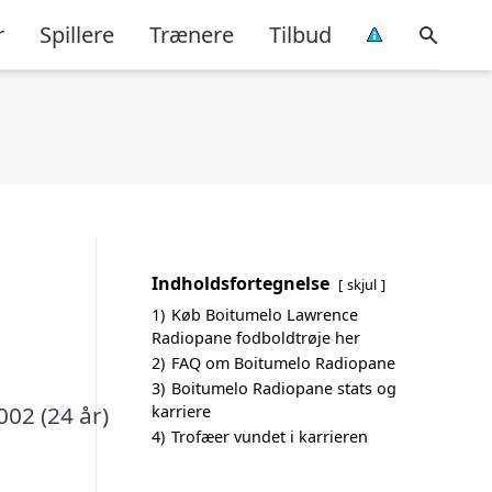
r
Spillere
Trænere
Tilbud
Indholdsfortegnelse
skjul
1)
Køb Boitumelo Lawrence
Radiopane fodboldtrøje her
2)
FAQ om Boitumelo Radiopane
3)
Boitumelo Radiopane stats og
002 (24 år)
karriere
4)
Trofæer vundet i karrieren