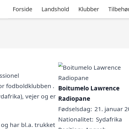
Forside
Landshold
Klubber
Tilbehø
ssionel
for fodboldklubben .
Boitumelo Lawrence
ydafrika), vejer og er
Radiopane
Fødselsdag:
21. januar 2
Nationalitet:
Sydafrika
, og har bl.a. trukket