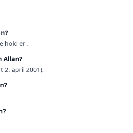
an?
 hold er .
 Allan?
 2. april 2001).
an?
n?