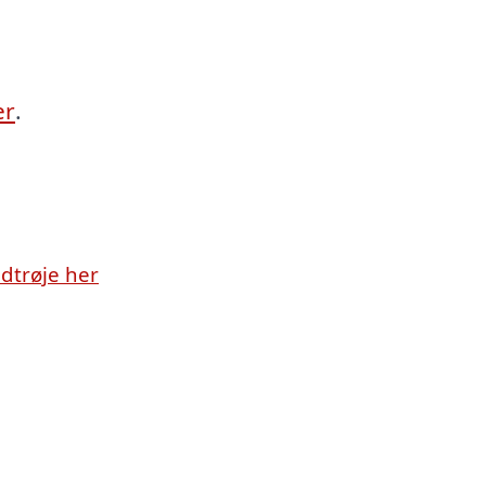
er
.
dtrøje her