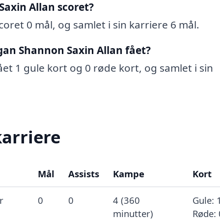
axin Allan scoret?
ret 0 mål, og samlet i sin karriere 6 mål.
gan Shannon Saxin Allan fået?
t 1 gule kort og 0 røde kort, og samlet i sin
karriere
Mål
Assists
Kampe
Kort
r
0
0
4 (360
Gule: 
minutter)
Røde: 