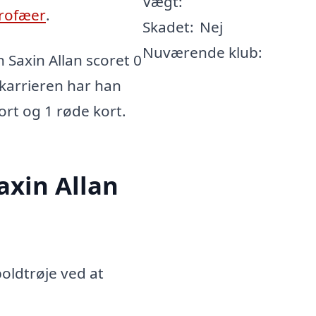
Vægt:
rofæer
.
Skadet:
Nej
Nuværende klub:
Saxin Allan scoret 0
e karrieren har han
kort og 1 røde kort.
xin Allan
oldtrøje ved at