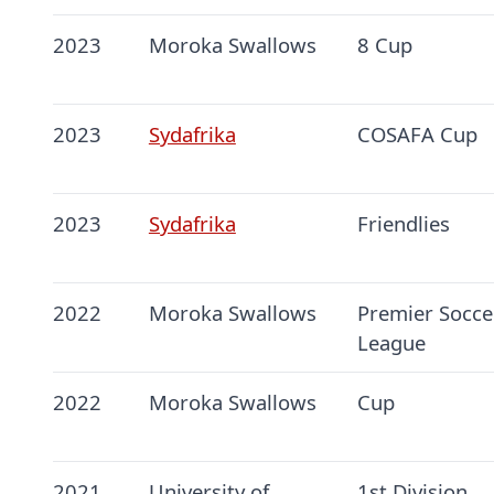
2023
Moroka Swallows
8 Cup
2023
Sydafrika
COSAFA Cup
2023
Sydafrika
Friendlies
2022
Moroka Swallows
Premier Socce
League
2022
Moroka Swallows
Cup
2021
University of
1st Division