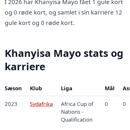
I 2026 har Khanyisa Mayo fået 1 gule kort
og 0 røde kort, og samlet i sin karriere 12
gule kort og 0 røde kort.
Khanyisa Mayo stats og
karriere
Sæson
Klub
Liga
Mål
As
2023
Sydafrika
Africa Cup of
0
0
Nations -
Qualification