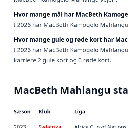
Hvor mange mål har MacBeth Kamogel
I 2026 har MacBeth Kamogelo Mahlangu sc
Hvor mange gule og røde kort har Ma
I 2026 har MacBeth Kamogelo Mahlangu få
karriere 2 gule kort og 0 røde kort.
MacBeth Mahlangu stat
Sæson
Klub
Liga
2023
Sydafrika
Africa Cup of Nations 