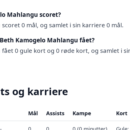
o Mahlangu scoret?
oret 0 mål, og samlet i sin karriere 0 mål.
cBeth Kamogelo Mahlangu fået?
et 0 gule kort og 0 røde kort, og samlet i si
s og karriere
Mål
Assists
Kampe
Kort
-
0
0
0 (0 minutter)
Gule: