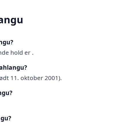
angu
angu?
e hold er .
ahlangu?
dt 11. oktober 2001).
ngu?
ngu?