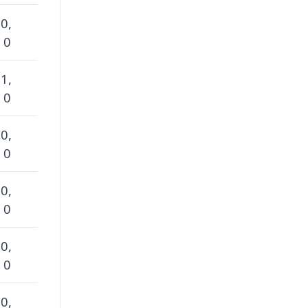
 0,
 0
 1,
 0
 0,
 0
 0,
 0
 0,
 0
 0,