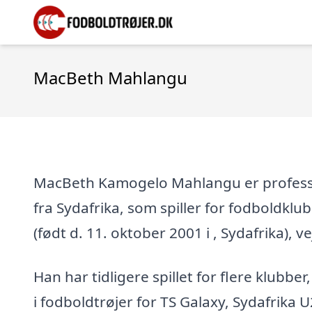
MacBeth Mahlangu
MacBeth Kamogelo Mahlangu er professi
fra Sydafrika, som spiller for fodboldklu
(født d. 11. oktober 2001 i , Sydafrika), ve
Han har tidligere spillet for flere klubber
i fodboldtrøjer for TS Galaxy, Sydafrika U