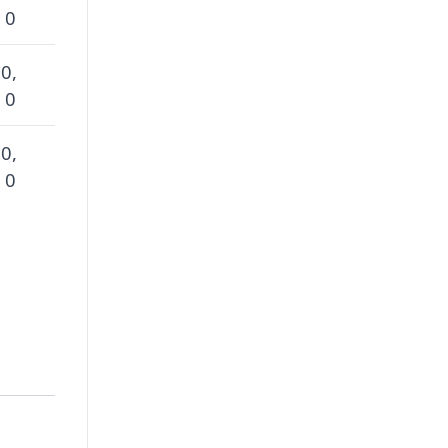
 0
 0,
 0
 0,
 0