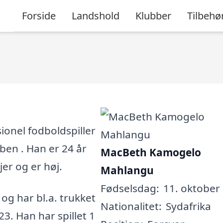
Forside
Landshold
Klubber
Tilbehø
onel fodboldspiller
bben . Han er 24 år
MacBeth Kamogelo
jer og er høj.
Mahlangu
Fødselsdag:
11. oktober 
, og har bl.a. trukket
Nationalitet:
Sydafrika
23. Han har spillet 1