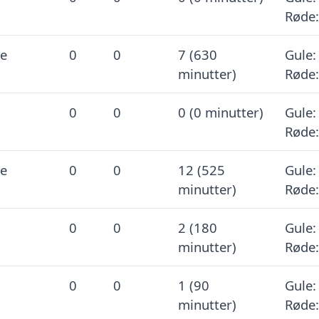
Røde:
ue
0
0
7 (630
Gule:
minutter)
Røde:
0
0
0 (0 minutter)
Gule:
Røde:
ue
0
0
12 (525
Gule:
minutter)
Røde:
0
0
2 (180
Gule:
minutter)
Røde:
0
0
1 (90
Gule:
minutter)
Røde: